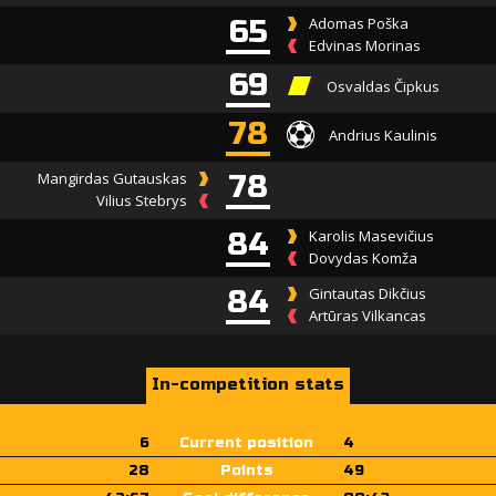
65
Adomas Poška
Edvinas Morinas
69
Osvaldas Čipkus
78
Andrius Kaulinis
Mangirdas Gutauskas
78
Vilius Stebrys
84
Karolis Masevičius
Dovydas Komža
84
Gintautas Dikčius
Artūras Vilkancas
In-competition stats
6
Current position
4
28
Points
49