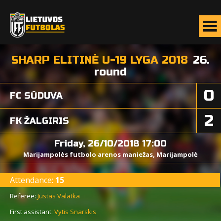
SHARP ELITINĖ U-19 LYGA 2018
26.
round
0
FC SŪDUVA
2
FK ŽALGIRIS
Friday, 26/10/2018 17:00
Marijampolės futbolo arenos maniežas, Marijampolė
Attendance:
15
Referee:
Justas Valatka
First assistant:
Vytis Snarskis