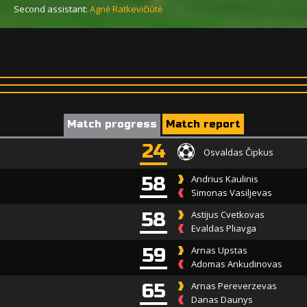
Second assistant:
Agnė Ratkevičiūtė
Match progress
Match report
24
Osvaldas Čipkus
58
Andrius Kaulinis
Simonas Vasiljevas
58
Astijus Cvetkovas
Evaldas Pliavga
59
Arnas Upstas
Adomas Ankudinovas
65
Arnas Pereverzevas
Danas Daunys