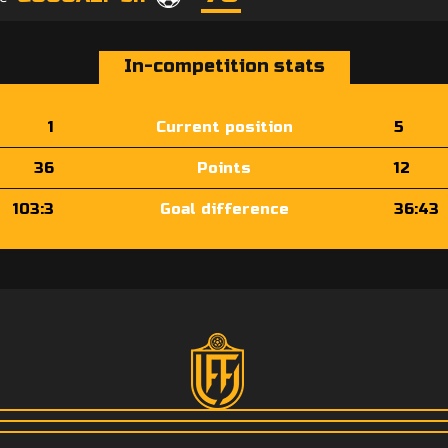
In-competition stats
1
Current position
5
36
Points
12
103:3
Goal difference
36:43