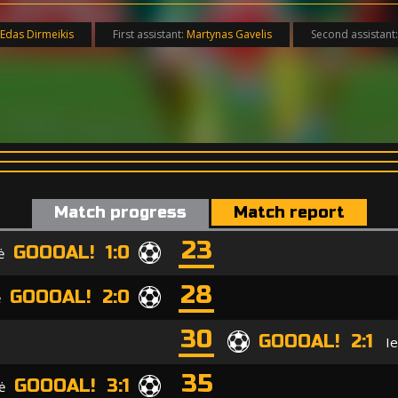
Edas Dirmeikis
First assistant:
Martynas Gavelis
Second assistant
Match progress
Match report
23
GOOOAL! 1:0
ė
28
GOOOAL! 2:0
ė
30
GOOOAL! 2:1
I
35
GOOOAL! 3:1
ė