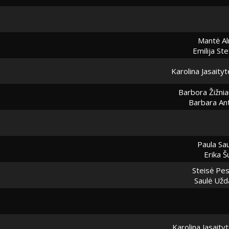
Mantė Al
Emilija St
Karolina Jasaityt
Barbora Žižnia
Barbara An
Paula Sau
Erika Š
Steisė Pes
Saulė Užd
Karolina Jasaity