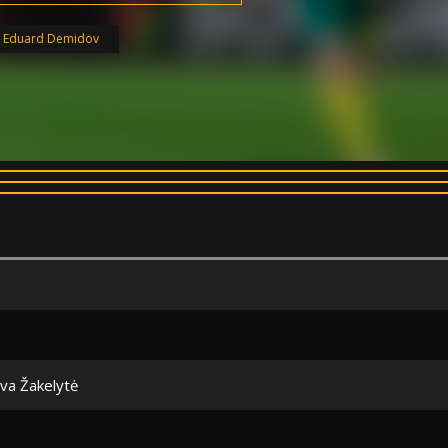
:
Eduard Demidov
eva Žakelytė