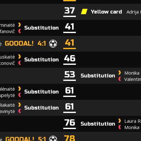
37
Adrija
Yellow card
41
minaitė
Substitution
efanovič
41
GOOOAL! 4:1
ė
46
uskaitė
Substitution
tonovič
53
Monika 
Substitution
Valenti
61
lėnaitė
Substitution
upelytė
61
liakaitė
Substitution
avinytė
76
Laura 
Substitution
Monika 
78
GOOOAL! 5:1
tė