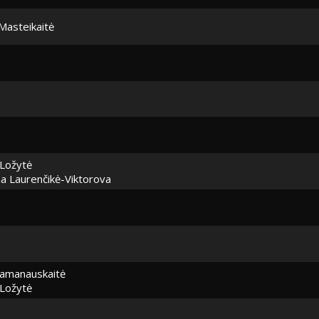
 Masteikaitė
Ložytė
na Laurenčikė-Viktorova
Ramanauskaitė
Ložytė