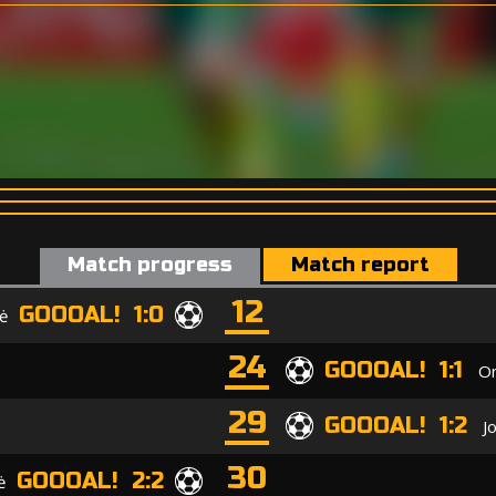
Match progress
Match report
12
GOOOAL! 1:0
tė
24
GOOOAL! 1:1
On
29
GOOOAL! 1:2
J
30
GOOOAL! 2:2
ė