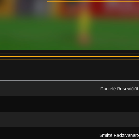
Danielė Rusevičiū
Smiltė Radzivanait