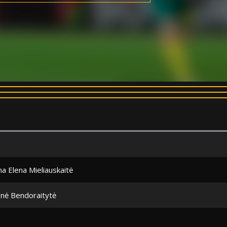
a Elena Mieliauskaitė
onė Bendoraitytė