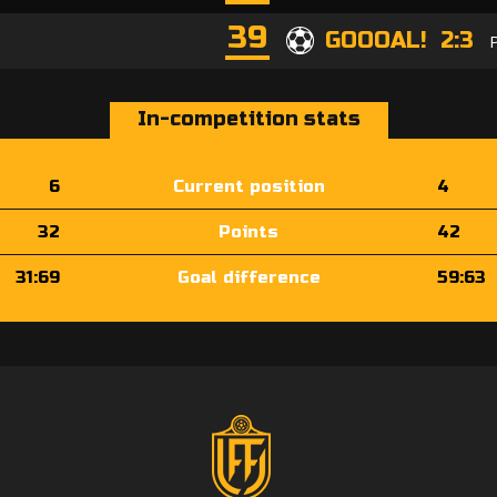
39
GOOOAL! 2:3
In-competition stats
6
Current position
4
32
Points
42
31:69
Goal difference
59:63