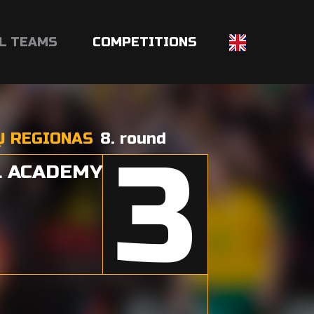
L TEAMS
COMPETITIONS
TŲ REGIONAS
8. round
3
L ACADEMY