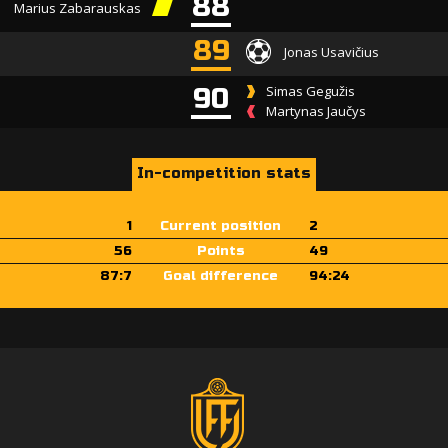
88
Marius Zabarauskas
89
Jonas Usavičius
90
Simas Gegužis
Martynas Jaučys
In-competition stats
1
Current position
2
56
Points
49
87:7
Goal difference
94:24