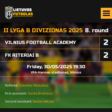
II LYGA B DIVIZIONAS 2025
8. round
2
VILNIUS FOOTBALL ACADEMY
2
FK RITERIAI B
Friday, 30/05/2025 19:30
VFA-Hanner stadionas, Vilnius
Referee:
Deividas Alšauskas
First assistant:
Gerda Brežneva
Second assistant:
Nedas Mikutis