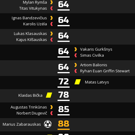
Mylan Rymša
64
Titas Vitukynas
Ignas Bandzevičius
64
Karolis Uzėla
Lukas Klasauskas
64
Kajus Kilšauskas
64
Vakaris Gurkšnys
Simas Civilka
64
Artiom Balionis
Ryhan Euan Griffin Stewart
72
Matas Latvys
78
Klaidas Bička
Augustas Trinkūnas
85
Norbert Diugevič
88
Marius Zabarauskas