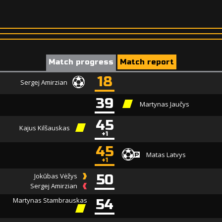
Match progress
Match report
18
Sergej Amirzian
39
Martynas Jaučys
45
Kajus Kilšauskas
+1
45
Matas Latvys
+1
Jokūbas Vėžys
50
Sergej Amirzian
Martynas Stambrauskas
54