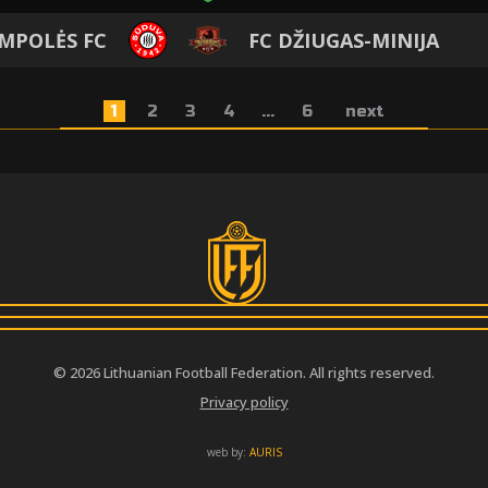
MPOLĖS FC
FC DŽIUGAS-MINIJA
1
2
3
4
...
6
next
© 2026 Lithuanian Football Federation. All rights reserved.
Privacy policy
web by:
AURIS