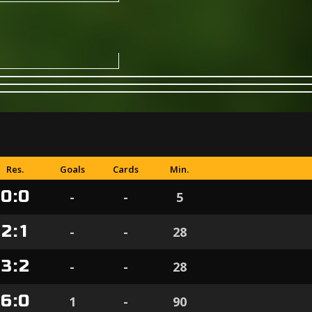
Res.
Goals
Cards
Min.
0
:
0
-
-
5
2
:
1
-
-
28
3
:
2
-
-
28
6
:
0
1
-
90