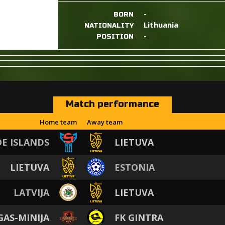
-
BORN
Lithuania
NATIONALITY
-
POSITION
Match performance
Home team
Away team
E ISLANDS
LIETUVA
LIETUVA
ESTONIA
LATVIJA
LIETUVA
GAS-MINIJA
FK GINTRA