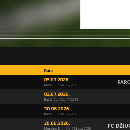
Date
05.07.2026.
FARO
Baltic Cup WU-17 2026
02.07.2026.
Baltic Cup WU-17 2026
30.06.2026.
Baltic Cup WU-17 2026
20.06.2026.
FC DŽIU
Merginu Elitinė U-15 Lyga 2025