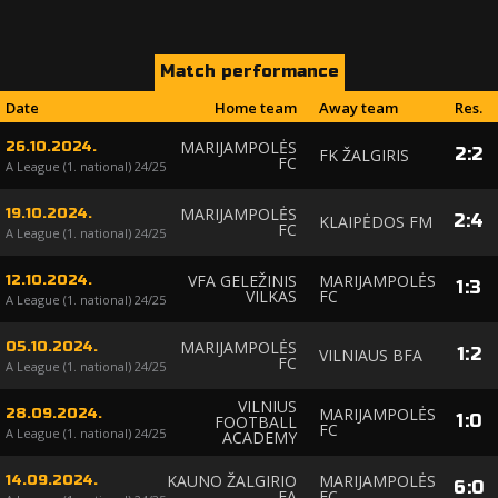
Match performance
Date
Home team
Away team
Res.
MARIJAMPOLĖS
26.10.2024.
2
:
2
FK ŽALGIRIS
FC
A League (1. national) 24/25
MARIJAMPOLĖS
19.10.2024.
2
:
4
KLAIPĖDOS FM
FC
A League (1. national) 24/25
VFA GELEŽINIS
MARIJAMPOLĖS
12.10.2024.
1
:
3
VILKAS
FC
A League (1. national) 24/25
MARIJAMPOLĖS
05.10.2024.
1
:
2
VILNIAUS BFA
FC
A League (1. national) 24/25
VILNIUS
MARIJAMPOLĖS
28.09.2024.
1
:
0
FOOTBALL
FC
A League (1. national) 24/25
ACADEMY
KAUNO ŽALGIRIO
MARIJAMPOLĖS
14.09.2024.
6
:
0
FA
FC