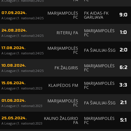
A League (1. national) 24/25
MARIJAMPOLĖS
FK AIDAS-FK
07.09.2024.
9
:
0
FC
GARLIAVA
A League (1. national) 24/25
MARIJAMPOLĖS
24.08.2024.
1
:
0
RITERIŲ FA
FC
A League (1. national) 24/25
MARIJAMPOLĖS
17.08.2024.
2
:
0
FA ŠIAULIAI-ŠSG
FC
A League (1. national) 24/25
MARIJAMPOLĖS
10.08.2024.
6
:
2
FK ŽALGIRIS
FC
A League (1. national) 24/25
MARIJAMPOLĖS
15.06.2024.
3
:
3
KLAIPĖDOS FM
FC
A League (1. national) 2023
MARIJAMPOLĖS
01.06.2024.
2
:
1
FA ŠIAULIAI-ŠSG
FC
A League (1. national) 2023
KAUNO ŽALGIRIO
MARIJAMPOLĖS
25.05.2024.
5
:
1
FA
FC
A League (1. national) 2023