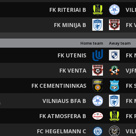
FK RITERIAI B
VIL
FK MINIJA B
FK 
Home team
Away team
FK UTENIS
FK
FK VENTA
VJ
FK CEMENTININKAS
FK 
VILNIAUS BFA B
FK 
s
FK ATMOSFERA B
FK 
FC HEGELMANN C
VIL