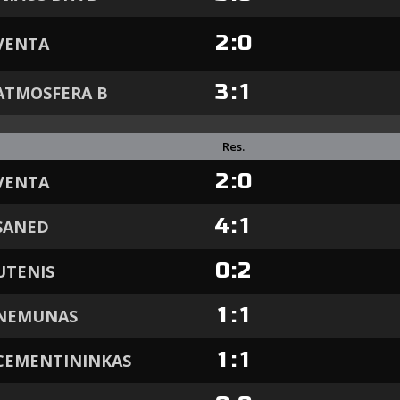
2
:
0
VENTA
3
:
1
ATMOSFERA B
Res.
2
:
0
VENTA
4
:
1
SANED
0
:
2
UTENIS
1
:
1
 NEMUNAS
1
:
1
CEMENTININKAS