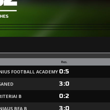
HES
Res.
0
:
5
NIUS FOOTBALL ACADEMY
3
:
0
SANED
0
:
2
RITERIAI B
3
:
0
NIAUS BFA B