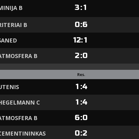
3
:
1
MINIJA B
0
:
6
RITERIAI B
12
:
1
SANED
2
:
0
ATMOSFERA B
Res.
1
:
4
UTENIS
1
:
4
 HEGELMANN C
6
:
0
ATMOSFERA B
0
:
2
CEMENTININKAS