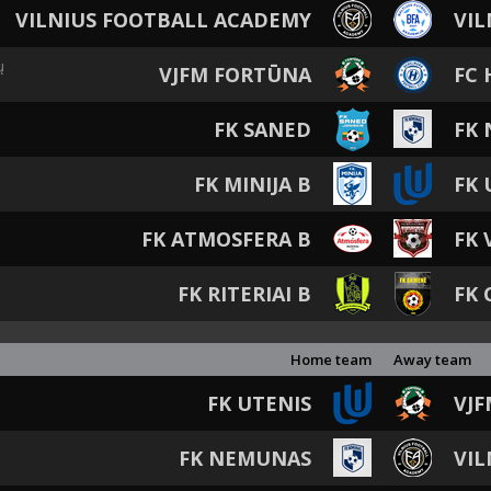
VILNIUS FOOTBALL ACADEMY
VIL
ų
VJFM FORTŪNA
FC
FK SANED
FK
FK MINIJA B
FK 
FK ATMOSFERA B
FK 
FK RITERIAI B
FK 
Home team
Away team
FK UTENIS
VJ
FK NEMUNAS
VIL