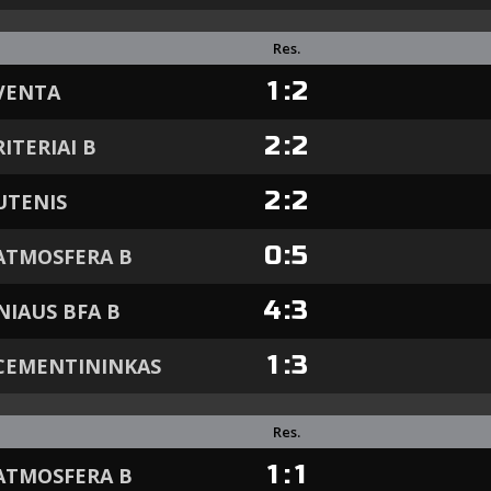
Res.
1
:
2
VENTA
2
:
2
RITERIAI B
2
:
2
UTENIS
0
:
5
ATMOSFERA B
4
:
3
NIAUS BFA B
1
:
3
CEMENTININKAS
Res.
1
:
1
ATMOSFERA B