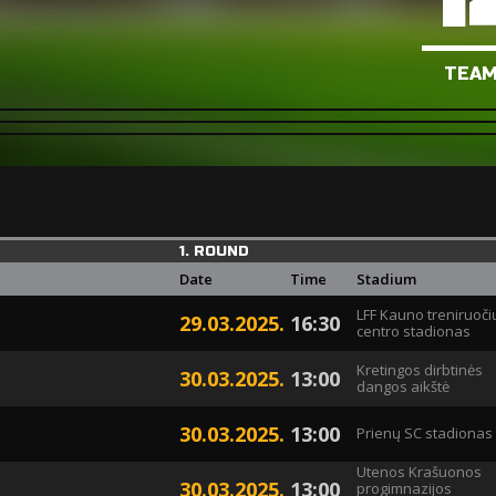
TEA
1. ROUND
Date
Time
Stadium
LFF Kauno treniruoči
29.03.2025.
16:30
centro stadionas
Kretingos dirbtinės
30.03.2025.
13:00
dangos aikštė
30.03.2025.
13:00
Prienų SC stadionas
Utenos Krašuonos
30.03.2025.
13:00
progimnazijos