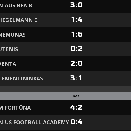
3
:
0
NIAUS BFA B
1
:
4
 HEGELMANN C
1
:
6
 NEMUNAS
0
:
2
UTENIS
2
:
0
VENTA
3
:
1
CEMENTININKAS
Res.
4
:
2
FM FORTŪNA
0
:
4
NIUS FOOTBALL ACADEMY