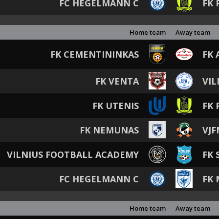
FC HEGELMANN C
FK 
Home team
Away team
FK CEMENTININKAS
FK 
FK VENTA
VIL
FK UTENIS
FK 
FK NEMUNAS
VJ
VILNIUS FOOTBALL ACADEMY
FK 
FC HEGELMANN C
FK 
Home team
Away team