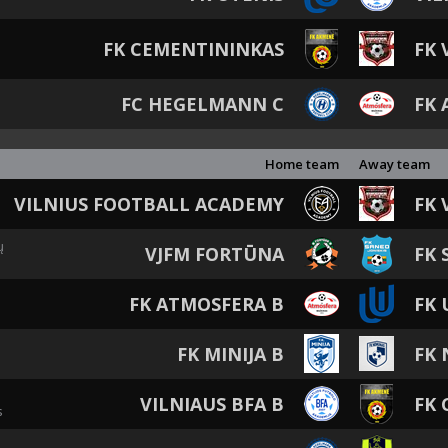
FK CEMENTININKAS
FK 
FC HEGELMANN C
FK 
Home team
Away team
VILNIUS FOOTBALL ACADEMY
FK 
ų
VJFM FORTŪNA
FK 
FK ATMOSFERA B
FK 
FK MINIJA B
FK
VILNIAUS BFA B
FK 
s