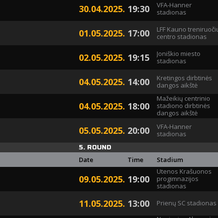
VFA-Hanner
30.04.2025.
19:30
stadionas
LFF Kauno treniruoči
01.05.2025.
17:00
centro stadionas
Joniškio miesto
02.05.2025.
19:15
stadionas
Kretingos dirbtinės
04.05.2025.
14:00
dangos aikštė
Mažeikių centrinio
04.05.2025.
18:00
stadiono dirbtinės
dangos aikštė
VFA-Hanner
05.05.2025.
20:00
stadionas
5. ROUND
Date
Time
Stadium
Utenos Krašuonos
09.05.2025.
19:00
progimnazijos
stadionas
11.05.2025.
13:00
Prienų SC stadionas