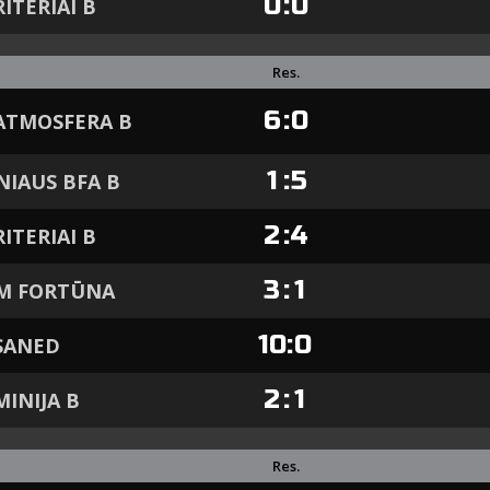
0
:
0
RITERIAI B
Res.
6
:
0
ATMOSFERA B
1
:
5
NIAUS BFA B
2
:
4
RITERIAI B
3
:
1
FM FORTŪNA
10
:
0
SANED
2
:
1
MINIJA B
Res.