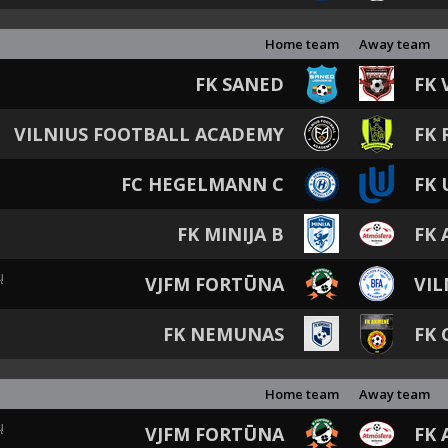
Home team
Away team
FK SANED
FK 
VILNIUS FOOTBALL ACADEMY
FK 
FC HEGELMANN C
FK 
FK MINIJA B
FK 
ų
VJFM FORTŪNA
VIL
FK NEMUNAS
FK 
Home team
Away team
ų
VJFM FORTŪNA
FK 