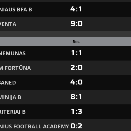
4
:
1
NIAUS BFA B
9
:
0
VENTA
Res.
1
:
1
 NEMUNAS
2
:
0
FM FORTŪNA
4
:
0
SANED
8
:
1
MINIJA B
1
:
3
RITERIAI B
0
:
2
NIUS FOOTBALL ACADEMY