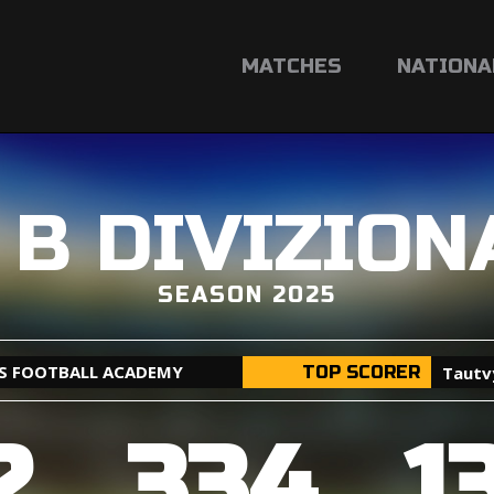
MATCHES
NATIONA
A B DIVIZION
SEASON 2025
US FOOTBALL ACADEMY
TOP SCORER
Tautv
2
334
1