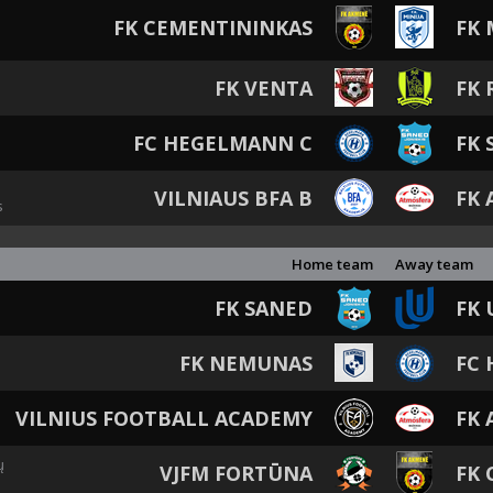
FK CEMENTININKAS
FK 
FK VENTA
FK 
FC HEGELMANN C
FK 
VILNIAUS BFA B
FK 
s
Home team
Away team
FK SANED
FK 
FK NEMUNAS
FC
VILNIUS FOOTBALL ACADEMY
FK 
ų
VJFM FORTŪNA
FK 