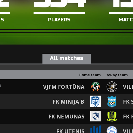
MS
PLAYERS
MATC
All matches
Home team
Away team
ų
VJFM FORTŪNA
VIL
FK MINIJA B
FK 
FK NEMUNAS
FK 
FK UTENIS
VIL